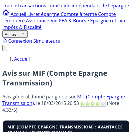
France
Transactions.com
Guide indépendant de l'épargne
Accueil
Livret épargne
Compte à terme
Compte
rémunéré
Assurance-Vie
PEA & Bourse
Epargne retraite
Impôts & Fiscalité
Autres...
Connexion
Simulateurs
Accueil
Avis sur MIF (Compte Epargne
Transmission)
Avis général donné par
ginou
sur
MIF (Compte Epargne
Transmission)
, le
18/03/2015 20:53
(Note :
4.33
/5)
MIF (COMPTE EPARGNE TRANSMISSION) : AVANTAGES