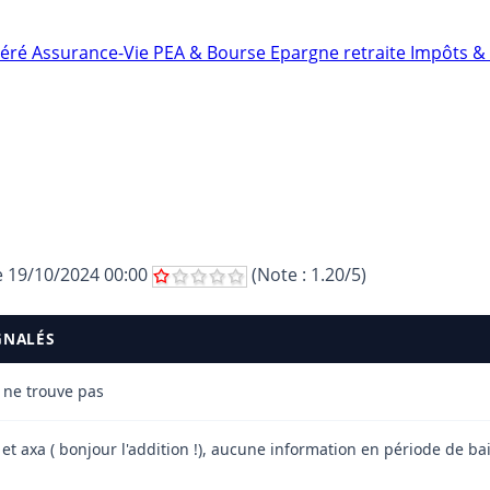
néré
Assurance-Vie
PEA & Bourse
Epargne retraite
Impôts & 
le
19/10/2024 00:00
(Note :
1.20
/5)
GNALÉS
 ne trouve pas
 axa ( bonjour l'addition !), aucune information en période de baiss