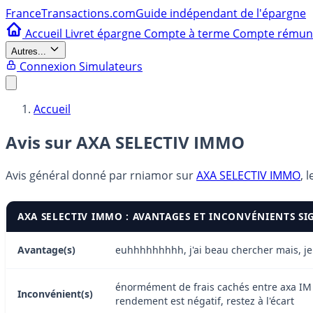
France
Transactions.com
Guide indépendant de l'épargne
Accueil
Livret épargne
Compte à terme
Compte rému
Autres...
Connexion
Simulateurs
Accueil
Avis sur AXA SELECTIV IMMO
Avis général donné par
rniamor
sur
AXA SELECTIV IMMO
, 
AXA SELECTIV IMMO : AVANTAGES ET INCONVÉNIENTS SI
Avantage(s)
euhhhhhhhhh, j'ai beau chercher mais, je
énormément de frais cachés entre axa IM et
Inconvénient(s)
rendement est négatif, restez à l'écart