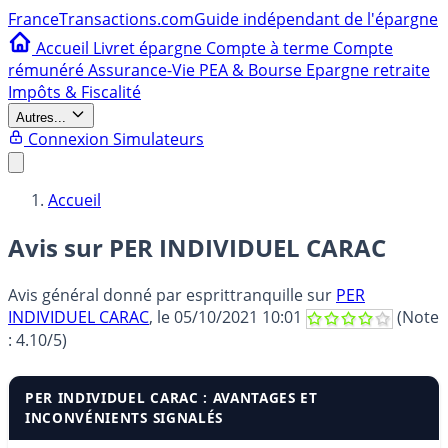
France
Transactions.com
Guide indépendant de l'épargne
Accueil
Livret épargne
Compte à terme
Compte
rémunéré
Assurance-Vie
PEA & Bourse
Epargne retraite
Impôts & Fiscalité
Autres...
Connexion
Simulateurs
Accueil
Avis sur PER INDIVIDUEL CARAC
Avis général donné par
esprittranquille
sur
PER
INDIVIDUEL CARAC
, le
05/10/2021 10:01
(Note
:
4.10
/5)
PER INDIVIDUEL CARAC : AVANTAGES ET
INCONVÉNIENTS SIGNALÉS