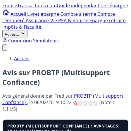
France
Transactions.com
Guide indépendant de l'épargne
Accueil
Livret épargne
Compte à terme
Compte
rémunéré
Assurance-Vie
PEA & Bourse
Epargne retraite
Impôts & Fiscalité
Autres...
Connexion
Simulateurs
Accueil
Avis sur PROBTP (Multisupport
Confiance)
Avis général donné par
Fred
sur
PROBTP (Multisupport
Confiance)
, le
06/02/2019 10:22
(Note :
1.11
/5)
PROBTP (MULTISUPPORT CONFIANCE) : AVANTAGES