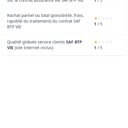
sur le contrat assurance vie SAF BTP VIE
1
/ 5
Rachat partiel ou total (possibilité, frais,
rapidité du traitement) du contrat SAF
1
/ 5
BTP VIE
Qualité globale service clients
SAF BTP
VIE
(site Internet inclus)
1
/ 5