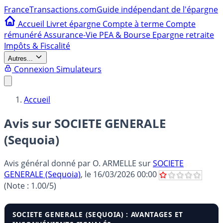
France
Transactions.com
Guide indépendant de l'épargne
Accueil
Livret épargne
Compte à terme
Compte
rémunéré
Assurance-Vie
PEA & Bourse
Epargne retraite
Impôts & Fiscalité
Autres...
Connexion
Simulateurs
Accueil
Avis sur SOCIETE GENERALE
(Sequoia)
Avis général donné par
O. ARMELLE
sur
SOCIETE
GENERALE (Sequoia)
, le
16/03/2026 00:00
(Note :
1.00
/5)
SOCIETE GENERALE (SEQUOIA) : AVANTAGES ET