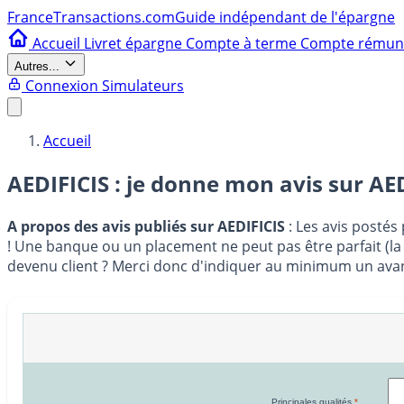
France
Transactions.com
Guide indépendant de l'épargne
Accueil
Livret épargne
Compte à terme
Compte rému
Autres...
Connexion
Simulateurs
Accueil
AEDIFICIS : je donne mon avis sur
AED
A propos des avis publiés sur AEDIFICIS
: Les avis postés 
! Une banque ou un placement ne peut pas être parfait (la 
devenu client ? Merci donc d'indiquer au minimum un avant
Principales qualités
*