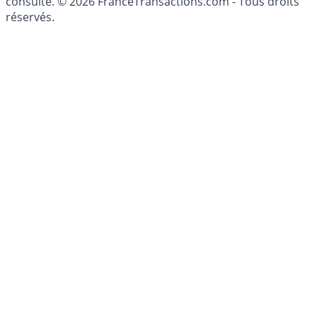
consulté. © 2026 FranceTransactions.com - Tous droits
réservés.