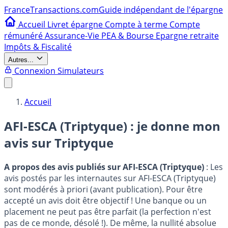
France
Transactions.com
Guide indépendant de l'épargne
Accueil
Livret épargne
Compte à terme
Compte
rémunéré
Assurance-Vie
PEA & Bourse
Epargne retraite
Impôts & Fiscalité
Autres...
Connexion
Simulateurs
Accueil
AFI-ESCA (Triptyque) : je donne mon
avis sur
Triptyque
A propos des avis publiés sur AFI-ESCA (Triptyque)
: Les
avis postés par les internautes sur AFI-ESCA (Triptyque)
sont modérés à priori (avant publication). Pour être
accepté un avis doit être objectif ! Une banque ou un
placement ne peut pas être parfait (la perfection n'est
pas de ce monde, désolé !). De même, la nullité absolue