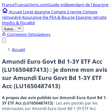
France
Transactions.com
Guide indépendant de l'épargne
Accueil
Livret épargne
Compte à terme
Compte
rémunéré
Assurance-Vie
PEA & Bourse
Epargne retraite
Impôts & Fiscalité
Autres...
Connexion
Simulateurs
Accueil
Amundi Euro Govt Bd 1-3Y ETF Acc
(LU1650487413) : je donne mon avis
sur
Amundi Euro Govt Bd 1-3Y ETF
Acc (LU1650487413)
A propos des avis publiés sur Amundi Euro Govt Bd 1-
3Y ETF Acc (LU1650487413)
: Les avis postés par les
internautes sur Amundi Euro Govt Bd 1-3Y ETF Acc