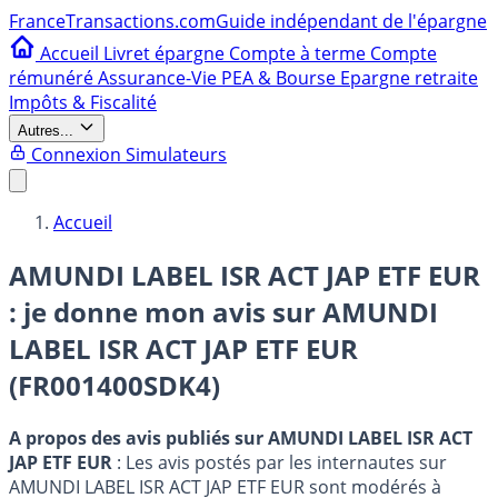
France
Transactions.com
Guide indépendant de l'épargne
Accueil
Livret épargne
Compte à terme
Compte
rémunéré
Assurance-Vie
PEA & Bourse
Epargne retraite
Impôts & Fiscalité
Autres...
Connexion
Simulateurs
Accueil
AMUNDI LABEL ISR ACT JAP ETF EUR
: je donne mon avis sur
AMUNDI
LABEL ISR ACT JAP ETF EUR
(FR001400SDK4)
A propos des avis publiés sur AMUNDI LABEL ISR ACT
JAP ETF EUR
: Les avis postés par les internautes sur
AMUNDI LABEL ISR ACT JAP ETF EUR sont modérés à