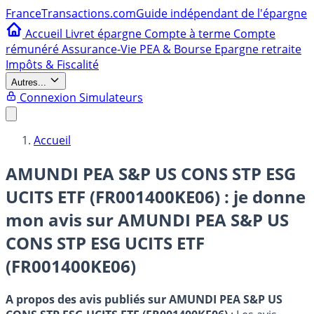
France
Transactions.com
Guide indépendant de l'épargne
Accueil
Livret épargne
Compte à terme
Compte
rémunéré
Assurance-Vie
PEA & Bourse
Epargne retraite
Impôts & Fiscalité
Autres...
Connexion
Simulateurs
Accueil
AMUNDI PEA S&P US CONS STP ESG
UCITS ETF (FR001400KE06) : je donne
mon avis sur
AMUNDI PEA S&P US
CONS STP ESG UCITS ETF
(FR001400KE06)
A propos des avis publiés sur AMUNDI PEA S&P US