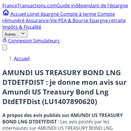
France
Transactions.com
Guide indépendant de l'épargne
Accueil
Livret épargne
Compte à terme
Compte
rémunéré
Assurance-Vie
PEA & Bourse
Epargne retraite
Impôts & Fiscalité
Autres...
Connexion
Simulateurs
Accueil
AMUNDI US TREASURY BOND LNG
DTDETFDIST : je donne mon avis sur
Amundi US Treasury Bond Lng
DtdETFDist (LU1407890620)
A propos des avis publiés sur AMUNDI US TREASURY
BOND LNG DTDETFDIST
: Les avis postés par les
internautes sur AMUNDI US TREASURY BOND LNG