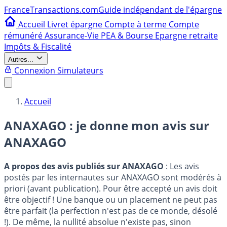
France
Transactions.com
Guide indépendant de l'épargne
Accueil
Livret épargne
Compte à terme
Compte
rémunéré
Assurance-Vie
PEA & Bourse
Epargne retraite
Impôts & Fiscalité
Autres...
Connexion
Simulateurs
Accueil
ANAXAGO : je donne mon avis sur
ANAXAGO
A propos des avis publiés sur ANAXAGO
: Les avis
postés par les internautes sur ANAXAGO sont modérés à
priori (avant publication). Pour être accepté un avis doit
être objectif ! Une banque ou un placement ne peut pas
être parfait (la perfection n'est pas de ce monde, désolé
!). De même, la nullité absolue n'existe pas, sinon