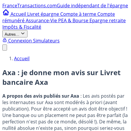
France
Transactions.com
Guide indépendant de l'épargne
Accueil
Livret épargne
Compte à terme
Compte
rémunéré
Assurance-Vie
PEA & Bourse
Epargne retraite
Impôts & Fiscalité
Autres...
Connexion
Simulateurs
Accueil
Axa : je donne mon avis sur
Livret
bancaire Axa
A propos des avis publiés sur Axa
: Les avis postés par
les internautes sur Axa sont modérés à priori (avant
publication). Pour être accepté un avis doit être objectif !
Une banque ou un placement ne peut pas être parfait (la
perfection n'est pas de ce monde, désolé !). De même, la
nullité absolue n'existe pas, sinon pourquoi seriez-vous