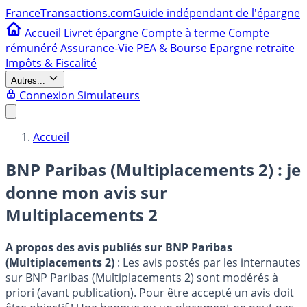
France
Transactions.com
Guide indépendant de l'épargne
Accueil
Livret épargne
Compte à terme
Compte
rémunéré
Assurance-Vie
PEA & Bourse
Epargne retraite
Impôts & Fiscalité
Autres...
Connexion
Simulateurs
Accueil
BNP Paribas (Multiplacements 2) : je
donne mon avis sur
Multiplacements 2
A propos des avis publiés sur BNP Paribas
(Multiplacements 2)
: Les avis postés par les internautes
sur BNP Paribas (Multiplacements 2) sont modérés à
priori (avant publication). Pour être accepté un avis doit