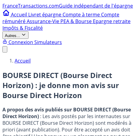
France
Transactions.com
Guide indépendant de l'épargne
Accueil
Livret épargne
Compte à terme
Compte
rémunéré
Assurance-Vie
PEA & Bourse
Epargne retraite
Impôts & Fiscalité
Autres...
Connexion
Simulateurs
Accueil
BOURSE DIRECT (Bourse Direct
Horizon) : je donne mon avis sur
Bourse Direct Horizon
A propos des avis publiés sur BOURSE DIRECT (Bourse
Direct Horizon)
: Les avis postés par les internautes sur
BOURSE DIRECT (Bourse Direct Horizon) sont modérés à
priori (avant publication). Pour être accepté un avis doit