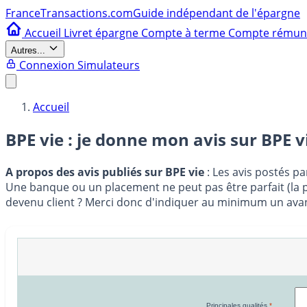
France
Transactions.com
Guide indépendant de l'épargne
Accueil
Livret épargne
Compte à terme
Compte rému
Autres...
Connexion
Simulateurs
Accueil
BPE vie : je donne mon avis sur
BPE v
A propos des avis publiés sur BPE vie
: Les avis postés pa
Une banque ou un placement ne peut pas être parfait (la pe
devenu client ? Merci donc d'indiquer au minimum un avant
Principales qualités
*