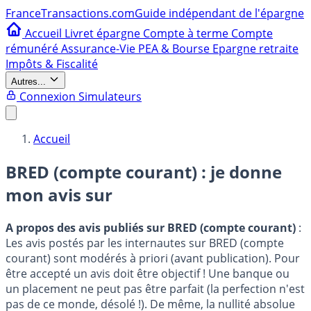
France
Transactions.com
Guide indépendant de l'épargne
Accueil
Livret épargne
Compte à terme
Compte
rémunéré
Assurance-Vie
PEA & Bourse
Epargne retraite
Impôts & Fiscalité
Autres...
Connexion
Simulateurs
Accueil
BRED (compte courant) : je donne
mon avis sur
A propos des avis publiés sur BRED (compte courant)
:
Les avis postés par les internautes sur BRED (compte
courant) sont modérés à priori (avant publication). Pour
être accepté un avis doit être objectif ! Une banque ou
un placement ne peut pas être parfait (la perfection n'est
pas de ce monde, désolé !). De même, la nullité absolue