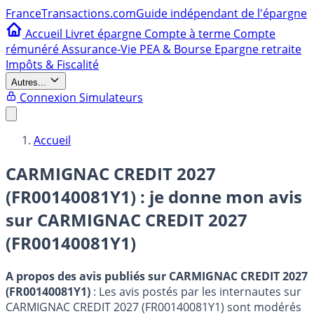
France
Transactions.com
Guide indépendant de l'épargne
Accueil
Livret épargne
Compte à terme
Compte
rémunéré
Assurance-Vie
PEA & Bourse
Epargne retraite
Impôts & Fiscalité
Autres...
Connexion
Simulateurs
Accueil
CARMIGNAC CREDIT 2027
(FR00140081Y1) : je donne mon avis
sur
CARMIGNAC CREDIT 2027
(FR00140081Y1)
A propos des avis publiés sur CARMIGNAC CREDIT 2027
(FR00140081Y1)
: Les avis postés par les internautes sur
CARMIGNAC CREDIT 2027 (FR00140081Y1) sont modérés