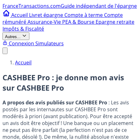
France
Transactions.com
Guide indépendant de l'épargne
Accueil
Livret épargne
Compte à terme
Compte
rémunéré
Assurance-Vie
PEA & Bourse
Epargne retraite
Impôts & Fiscalité
Autres...
Connexion
Simulateurs
Accueil
CASHBEE Pro : je donne mon avis
sur
CASHBEE Pro
A propos des avis publiés sur CASHBEE Pro
: Les avis
postés par les internautes sur CASHBEE Pro sont
modérés à priori (avant publication). Pour être accepté
un avis doit être objectif ! Une banque ou un placement
ne peut pas être parfait (la perfection n'est pas de ce
monde, désolé !). De même, la nullité absolue n'existe