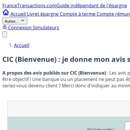
France
Transactions.com
Guide indépendant de l'épargne
Accueil
Livret épargne
Compte à terme
Compte rému
Autres...
Connexion
Simulateurs
Accueil
CIC (Bienvenue) : je donne mon avis 
A propos des avis publiés sur CIC (Bienvenue)
: Les avis 
être objectif ! Une banque ou un placement ne peut pas êtr
seriez-vous devenu client ? Merci donc d'indiquer au mini
Principales qualités
*