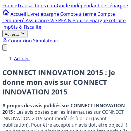
France
Transactions.com
Guide indépendant de l'épargne
Accueil
Livret épargne
Compte à terme
Compte
rémunéré
Assurance-Vie
PEA & Bourse
Epargne retraite
Impôts & Fiscalité
Autres...
Connexion
Simulateurs
Accueil
CONNECT INNOVATION 2015 : je
donne mon avis sur
CONNECT
INNOVATION 2015
A propos des avis publiés sur CONNECT INNOVATION
2015
: Les avis postés par les internautes sur CONNECT
INNOVATION 2015 sont modérés à priori (avant
publication). Pour être accepté un avis doit être objectif !