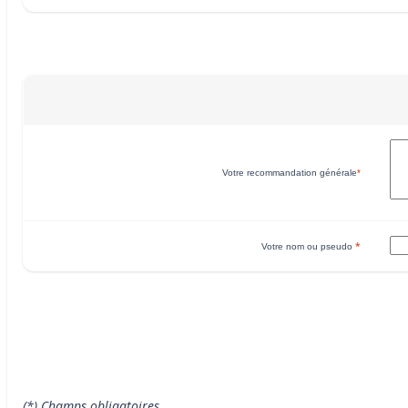
Votre recommandation générale
*
*
Votre nom ou pseudo
(*) Champs obligatoires