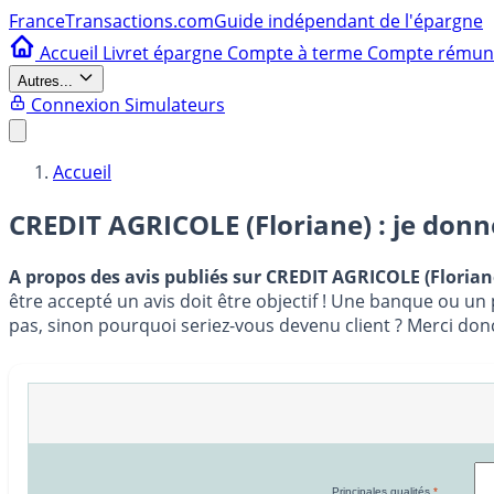
France
Transactions.com
Guide indépendant de l'épargne
Accueil
Livret épargne
Compte à terme
Compte rému
Autres...
Connexion
Simulateurs
Accueil
CREDIT AGRICOLE (Floriane) : je don
A propos des avis publiés sur CREDIT AGRICOLE (Florian
être accepté un avis doit être objectif ! Une banque ou un 
pas, sinon pourquoi seriez-vous devenu client ? Merci don
Principales qualités
*