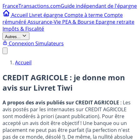
France
Transactions.com
Guide indépendant de l'épargne
Accueil
Livret épargne
Compte à terme
Compte
rémunéré
Assurance-Vie
PEA & Bourse
Epargne retraite
Impôts & Fiscalité
Autres...
Connexion
Simulateurs
Accueil
CREDIT AGRICOLE : je donne mon
avis sur
Livret Tiwi
A propos des avis publiés sur CREDIT AGRICOLE
: Les
avis postés par les internautes sur CREDIT AGRICOLE
sont modérés à priori (avant publication). Pour être
accepté un avis doit être objectif ! Une banque ou un
placement ne peut pas être parfait (la perfection n'est
pas de ce monde, désolé !). De même, la nullité absolue