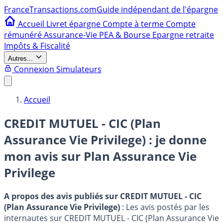
France
Transactions.com
Guide indépendant de l'épargne
Accueil
Livret épargne
Compte à terme
Compte
rémunéré
Assurance-Vie
PEA & Bourse
Epargne retraite
Impôts & Fiscalité
Autres...
Connexion
Simulateurs
Accueil
CREDIT MUTUEL - CIC (Plan
Assurance Vie Privilege) : je donne
mon avis sur
Plan Assurance Vie
Privilege
A propos des avis publiés sur CREDIT MUTUEL - CIC
(Plan Assurance Vie Privilege)
: Les avis postés par les
internautes sur CREDIT MUTUEL - CIC (Plan Assurance Vie