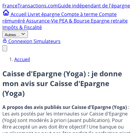
France
Transactions.com
Guide indépendant de l'épargne
Accueil
Livret épargne
Compte à terme
Compte
rémunéré
Assurance-Vie
PEA & Bourse
Epargne retraite
Impôts & Fiscalité
Autres...
Connexion
Simulateurs
Accueil
Caisse d'Epargne (Yoga) : je donne
mon avis sur
Caisse d'Epargne
(Yoga)
A propos des avis publiés sur Caisse d'Epargne (Yoga)
:
Les avis postés par les internautes sur Caisse d'Epargne
(Yoga) sont modérés à priori (avant publication). Pour
être accepté un avis doit être objectif ! Une banque ou