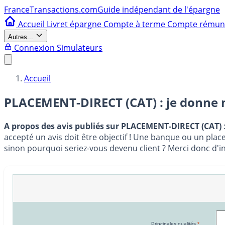
France
Transactions.com
Guide indépendant de l'épargne
Accueil
Livret épargne
Compte à terme
Compte rému
Autres...
Connexion
Simulateurs
Accueil
PLACEMENT-DIRECT (CAT) : je donne 
A propos des avis publiés sur PLACEMENT-DIRECT (CAT)
accepté un avis doit être objectif ! Une banque ou un place
sinon pourquoi seriez-vous devenu client ? Merci donc d'i
Principales qualités
*