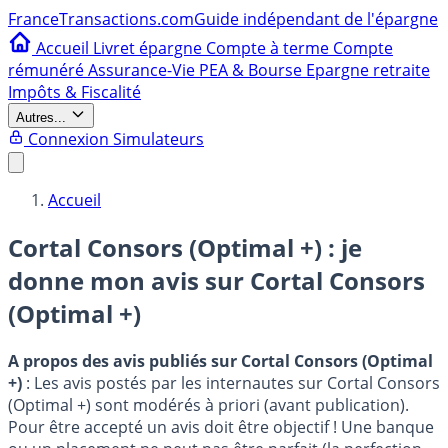
France
Transactions.com
Guide indépendant de l'épargne
Accueil
Livret épargne
Compte à terme
Compte
rémunéré
Assurance-Vie
PEA & Bourse
Epargne retraite
Impôts & Fiscalité
Autres...
Connexion
Simulateurs
Accueil
Cortal Consors (Optimal +) : je
donne mon avis sur
Cortal Consors
(Optimal +)
A propos des avis publiés sur Cortal Consors (Optimal
+)
: Les avis postés par les internautes sur Cortal Consors
(Optimal +) sont modérés à priori (avant publication).
Pour être accepté un avis doit être objectif ! Une banque