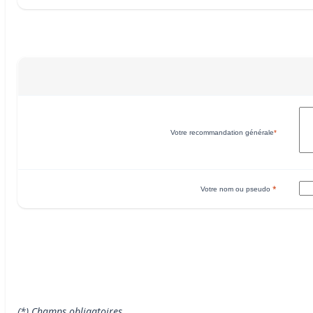
Votre recommandation générale
*
*
Votre nom ou pseudo
(*) Champs obligatoires