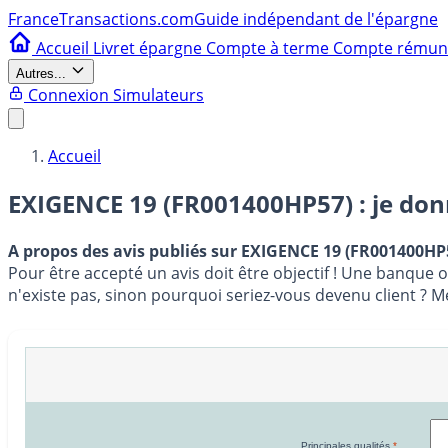
France
Transactions.com
Guide indépendant de l'épargne
Accueil
Livret épargne
Compte à terme
Compte rému
Autres...
Connexion
Simulateurs
Accueil
EXIGENCE 19 (FR001400HP57) : je do
A propos des avis publiés sur EXIGENCE 19 (FR001400HP
Pour être accepté un avis doit être objectif ! Une banque 
n'existe pas, sinon pourquoi seriez-vous devenu client ? 
Principales qualités
*