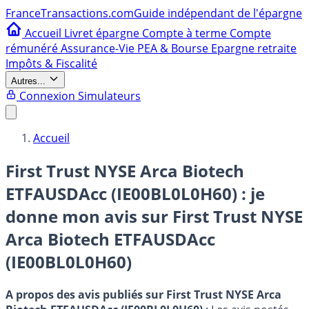
France
Transactions.com
Guide indépendant de l'épargne
Accueil
Livret épargne
Compte à terme
Compte
rémunéré
Assurance-Vie
PEA & Bourse
Epargne retraite
Impôts & Fiscalité
Autres...
Connexion
Simulateurs
Accueil
First Trust NYSE Arca Biotech
ETFAUSDAcc (IE00BL0L0H60) : je
donne mon avis sur
First Trust NYSE
Arca Biotech ETFAUSDAcc
(IE00BL0L0H60)
A propos des avis publiés sur First Trust NYSE Arca