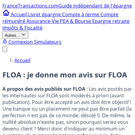
France
Transactions.com
Guide indépendant de l'épargne
Accueil
Livret épargne
Compte à terme
Compte
rémunéré
Assurance-Vie
PEA & Bourse
Epargne retraite
Impôts & Fiscalité
Autres...
Connexion
Simulateurs
Accueil
FLOA : je donne mon avis sur
FLOA
A propos des avis publiés sur FLOA
: Les avis postés par
les internautes sur FLOA sont modérés à priori (avant
publication). Pour être accepté un avis doit être objectif !
Une banque ou un placement ne peut pas être parfait (la
perfection n'est pas de ce monde, désolé !). De même, la
nullité absolue n'existe pas, sinon pourquoi seriez-vous
devenu client ? Merci donc d'indiquer au minimum un