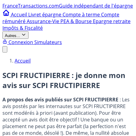
France
Transactions.com
Guide indépendant de l'épargne
Accueil
Livret épargne
Compte à terme
Compte
rémunéré
Assurance-Vie
PEA & Bourse
Epargne retraite
Impôts & Fiscalité
Autres...
Connexion
Simulateurs
Accueil
SCPI FRUCTIPIERRE : je donne mon
avis sur
SCPI FRUCTIPIERRE
A propos des avis publiés sur SCPI FRUCTIPIERRE
: Les
avis postés par les internautes sur SCPI FRUCTIPIERRE
sont modérés à priori (avant publication). Pour être
accepté un avis doit être objectif ! Une banque ou un
placement ne peut pas être parfait (la perfection n'est
pas de ce monde, désolé !). De même, la nullité absolue