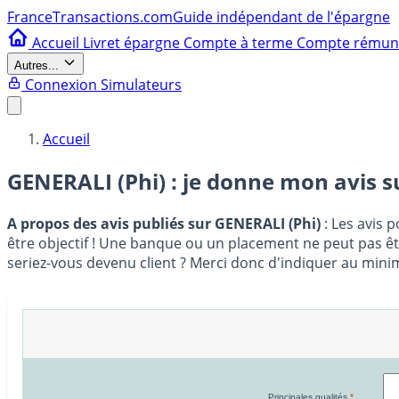
France
Transactions.com
Guide indépendant de l'épargne
Accueil
Livret épargne
Compte à terme
Compte rému
Autres...
Connexion
Simulateurs
Accueil
GENERALI (Phi) : je donne mon avis 
A propos des avis publiés sur GENERALI (Phi)
: Les avis 
être objectif ! Une banque ou un placement ne peut pas êtr
seriez-vous devenu client ? Merci donc d'indiquer au mini
Principales qualités
*