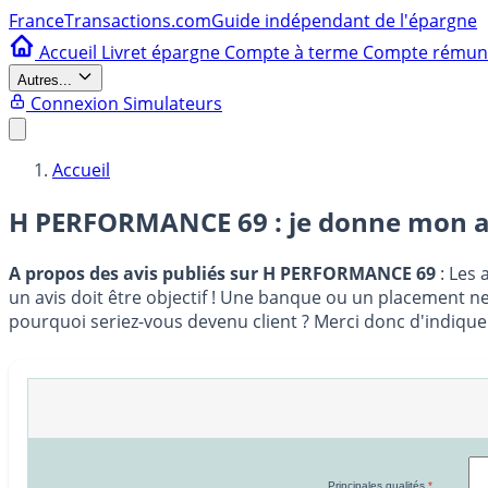
France
Transactions.com
Guide indépendant de l'épargne
Accueil
Livret épargne
Compte à terme
Compte rému
Autres...
Connexion
Simulateurs
Accueil
H PERFORMANCE 69 : je donne mon a
A propos des avis publiés sur H PERFORMANCE 69
: Les 
un avis doit être objectif ! Une banque ou un placement ne 
pourquoi seriez-vous devenu client ? Merci donc d'indique
Principales qualités
*