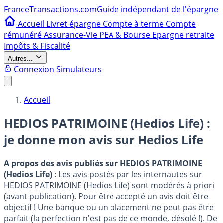
France
Transactions.com
Guide indépendant de l'épargne
Accueil
Livret épargne
Compte à terme
Compte
rémunéré
Assurance-Vie
PEA & Bourse
Epargne retraite
Impôts & Fiscalité
Autres...
Connexion
Simulateurs
Accueil
HEDIOS PATRIMOINE (Hedios Life) :
je donne mon avis sur
Hedios Life
A propos des avis publiés sur HEDIOS PATRIMOINE
(Hedios Life)
: Les avis postés par les internautes sur
HEDIOS PATRIMOINE (Hedios Life) sont modérés à priori
(avant publication). Pour être accepté un avis doit être
objectif ! Une banque ou un placement ne peut pas être
parfait (la perfection n'est pas de ce monde, désolé !). De