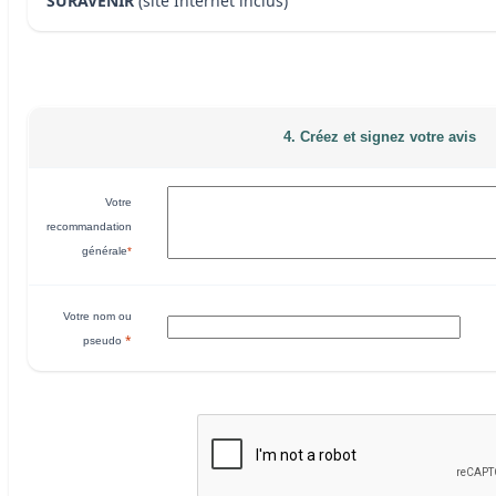
SURAVENIR
(site Internet inclus)
4. Créez et signez votre avis
Votre
recommandation
générale
*
Votre nom ou
*
pseudo