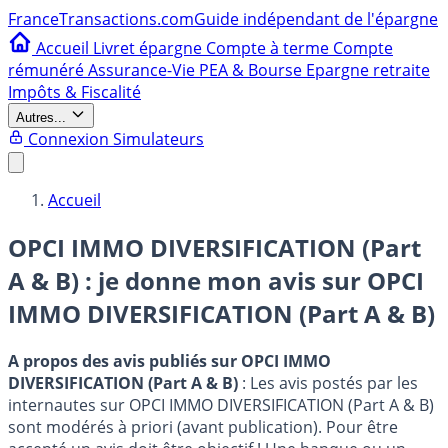
France
Transactions.com
Guide indépendant de l'épargne
Accueil
Livret épargne
Compte à terme
Compte
rémunéré
Assurance-Vie
PEA & Bourse
Epargne retraite
Impôts & Fiscalité
Autres...
Connexion
Simulateurs
Accueil
OPCI IMMO DIVERSIFICATION (Part
A & B) : je donne mon avis sur
OPCI
IMMO DIVERSIFICATION (Part A & B)
A propos des avis publiés sur OPCI IMMO
DIVERSIFICATION (Part A & B)
: Les avis postés par les
internautes sur OPCI IMMO DIVERSIFICATION (Part A & B)
sont modérés à priori (avant publication). Pour être