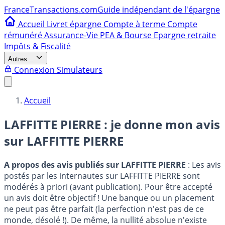
France
Transactions.com
Guide indépendant de l'épargne
Accueil
Livret épargne
Compte à terme
Compte
rémunéré
Assurance-Vie
PEA & Bourse
Epargne retraite
Impôts & Fiscalité
Autres...
Connexion
Simulateurs
Accueil
LAFFITTE PIERRE : je donne mon avis
sur
LAFFITTE PIERRE
A propos des avis publiés sur LAFFITTE PIERRE
: Les avis
postés par les internautes sur LAFFITTE PIERRE sont
modérés à priori (avant publication). Pour être accepté
un avis doit être objectif ! Une banque ou un placement
ne peut pas être parfait (la perfection n'est pas de ce
monde, désolé !). De même, la nullité absolue n'existe