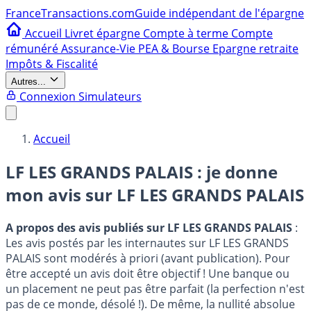
France
Transactions.com
Guide indépendant de l'épargne
Accueil
Livret épargne
Compte à terme
Compte
rémunéré
Assurance-Vie
PEA & Bourse
Epargne retraite
Impôts & Fiscalité
Autres...
Connexion
Simulateurs
Accueil
LF LES GRANDS PALAIS : je donne
mon avis sur
LF LES GRANDS PALAIS
A propos des avis publiés sur LF LES GRANDS PALAIS
:
Les avis postés par les internautes sur LF LES GRANDS
PALAIS sont modérés à priori (avant publication). Pour
être accepté un avis doit être objectif ! Une banque ou
un placement ne peut pas être parfait (la perfection n'est
pas de ce monde, désolé !). De même, la nullité absolue