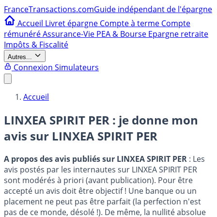
France
Transactions.com
Guide indépendant de l'épargne
Accueil
Livret épargne
Compte à terme
Compte
rémunéré
Assurance-Vie
PEA & Bourse
Epargne retraite
Impôts & Fiscalité
Autres...
Connexion
Simulateurs
Accueil
LINXEA SPIRIT PER : je donne mon
avis sur
LINXEA SPIRIT PER
A propos des avis publiés sur LINXEA SPIRIT PER
: Les
avis postés par les internautes sur LINXEA SPIRIT PER
sont modérés à priori (avant publication). Pour être
accepté un avis doit être objectif ! Une banque ou un
placement ne peut pas être parfait (la perfection n'est
pas de ce monde, désolé !). De même, la nullité absolue