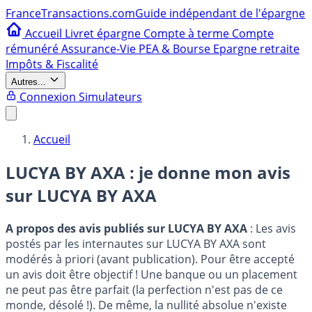
France
Transactions.com
Guide indépendant de l'épargne
Accueil
Livret épargne
Compte à terme
Compte
rémunéré
Assurance-Vie
PEA & Bourse
Epargne retraite
Impôts & Fiscalité
Autres...
Connexion
Simulateurs
Accueil
LUCYA BY AXA : je donne mon avis
sur
LUCYA BY AXA
A propos des avis publiés sur LUCYA BY AXA
: Les avis
postés par les internautes sur LUCYA BY AXA sont
modérés à priori (avant publication). Pour être accepté
un avis doit être objectif ! Une banque ou un placement
ne peut pas être parfait (la perfection n'est pas de ce
monde, désolé !). De même, la nullité absolue n'existe