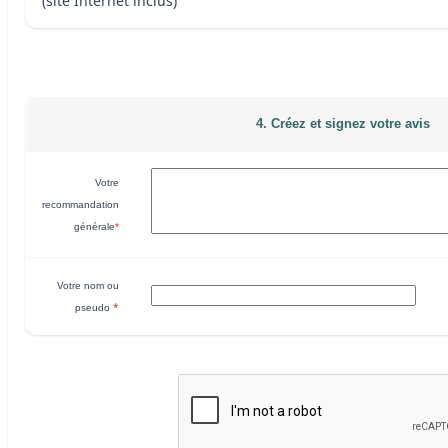
(site Internet inclus)
4. Créez et signez votre avis
Votre
recommandation
générale
*
Votre nom ou
*
pseudo