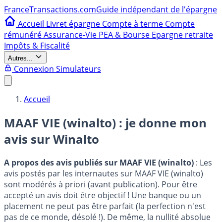
France
Transactions.com
Guide indépendant de l'épargne
Accueil
Livret épargne
Compte à terme
Compte
rémunéré
Assurance-Vie
PEA & Bourse
Epargne retraite
Impôts & Fiscalité
Autres...
Connexion
Simulateurs
Accueil
MAAF VIE (winalto) : je donne mon
avis sur
Winalto
A propos des avis publiés sur MAAF VIE (winalto)
: Les
avis postés par les internautes sur MAAF VIE (winalto)
sont modérés à priori (avant publication). Pour être
accepté un avis doit être objectif ! Une banque ou un
placement ne peut pas être parfait (la perfection n'est
pas de ce monde, désolé !). De même, la nullité absolue