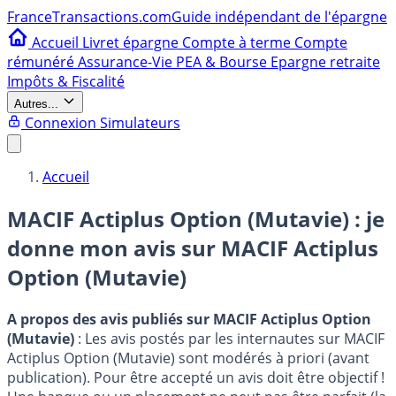
France
Transactions.com
Guide indépendant de l'épargne
Accueil
Livret épargne
Compte à terme
Compte
rémunéré
Assurance-Vie
PEA & Bourse
Epargne retraite
Impôts & Fiscalité
Autres...
Connexion
Simulateurs
Accueil
MACIF Actiplus Option (Mutavie) : je
donne mon avis sur
MACIF Actiplus
Option (Mutavie)
A propos des avis publiés sur MACIF Actiplus Option
(Mutavie)
: Les avis postés par les internautes sur MACIF
Actiplus Option (Mutavie) sont modérés à priori (avant
publication). Pour être accepté un avis doit être objectif !