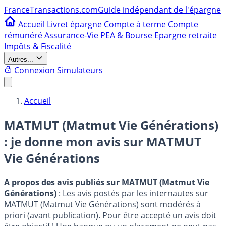
France
Transactions.com
Guide indépendant de l'épargne
Accueil
Livret épargne
Compte à terme
Compte
rémunéré
Assurance-Vie
PEA & Bourse
Epargne retraite
Impôts & Fiscalité
Autres...
Connexion
Simulateurs
Accueil
MATMUT (Matmut Vie Générations)
: je donne mon avis sur
MATMUT
Vie Générations
A propos des avis publiés sur MATMUT (Matmut Vie
Générations)
: Les avis postés par les internautes sur
MATMUT (Matmut Vie Générations) sont modérés à
priori (avant publication). Pour être accepté un avis doit