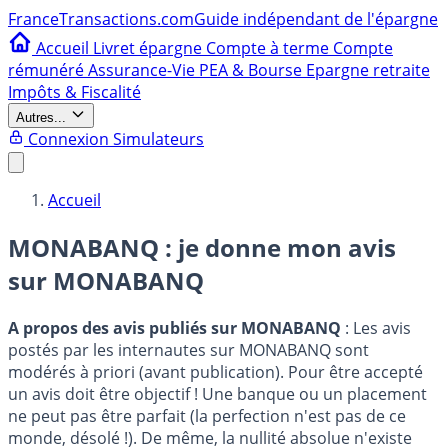
France
Transactions.com
Guide indépendant de l'épargne
Accueil
Livret épargne
Compte à terme
Compte
rémunéré
Assurance-Vie
PEA & Bourse
Epargne retraite
Impôts & Fiscalité
Autres...
Connexion
Simulateurs
Accueil
MONABANQ : je donne mon avis
sur
MONABANQ
A propos des avis publiés sur MONABANQ
: Les avis
postés par les internautes sur MONABANQ sont
modérés à priori (avant publication). Pour être accepté
un avis doit être objectif ! Une banque ou un placement
ne peut pas être parfait (la perfection n'est pas de ce
monde, désolé !). De même, la nullité absolue n'existe