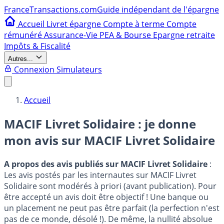
France
Transactions.com
Guide indépendant de l'épargne
Accueil
Livret épargne
Compte à terme
Compte
rémunéré
Assurance-Vie
PEA & Bourse
Epargne retraite
Impôts & Fiscalité
Autres...
Connexion
Simulateurs
Accueil
MACIF Livret Solidaire : je donne
mon avis sur
MACIF Livret Solidaire
A propos des avis publiés sur MACIF Livret Solidaire
:
Les avis postés par les internautes sur MACIF Livret
Solidaire sont modérés à priori (avant publication). Pour
être accepté un avis doit être objectif ! Une banque ou
un placement ne peut pas être parfait (la perfection n'est
pas de ce monde, désolé !). De même, la nullité absolue