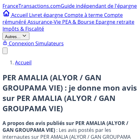
France
Transactions.com
Guide indépendant de l'épargne
Accueil
Livret épargne
Compte à terme
Compte
rémunéré
Assurance-Vie
PEA & Bourse
Epargne retraite
Impôts & Fiscalité
Autres...
Connexion
Simulateurs
Accueil
PER AMALIA (ALYOR / GAN
GROUPAMA VIE)
: je donne mon avis
sur
PER AMALIA (ALYOR / GAN
GROUPAMA VIE)
A propos des avis publiés sur PER AMALIA (ALYOR /
GAN GROUPAMA VIE)
: Les avis postés par les
internautes sur PER AMALIA (ALYOR / GAN GROUPAMA