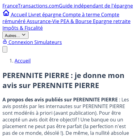
France
Transactions.com
Guide indépendant de l'épargne
Accueil
Livret épargne
Compte à terme
Compte
rémunéré
Assurance-Vie
PEA & Bourse
Epargne retraite
Impôts & Fiscalité
Autres...
Connexion
Simulateurs
Accueil
PERENNITE PIERRE : je donne mon
avis sur
PERENNITE PIERRE
A propos des avis publiés sur PERENNITE PIERRE
: Les
avis postés par les internautes sur PERENNITE PIERRE
sont modérés à priori (avant publication). Pour être
accepté un avis doit être objectif ! Une banque ou un
placement ne peut pas être parfait (la perfection n'est
pas de ce monde, désolé !). De même, la nullité absolue