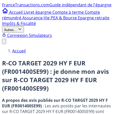
France
Transactions.com
Guide indépendant de l'épargne
Accueil
Livret épargne
Compte à terme
Compte
rémunéré
Assurance-Vie
PEA & Bourse
Epargne retraite
Impôts & Fiscalité
Autres...
Connexion
Simulateurs
Accueil
R-CO TARGET 2029 HY F EUR
(FR001400SE99) : je donne mon avis
sur
R-CO TARGET 2029 HY F EUR
(FR001400SE99)
A propos des avis publiés sur R-CO TARGET 2029 HY F
EUR (FR001400SE99)
: Les avis postés par les internautes
sur R-CO TARGET 2029 HY F EUR (FR001400SE99) sont