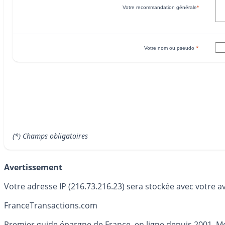
Votre recommandation générale
*
*
Votre nom ou pseudo
(*) Champs obligatoires
Avertissement
Votre adresse IP (216.73.216.23) sera stockée avec votre a
France
Transactions.com
Premier guide épargne de France, en ligne depuis 2001. Mé