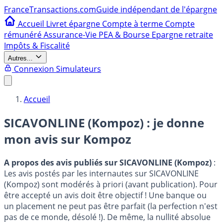
France
Transactions.com
Guide indépendant de l'épargne
Accueil
Livret épargne
Compte à terme
Compte
rémunéré
Assurance-Vie
PEA & Bourse
Epargne retraite
Impôts & Fiscalité
Autres...
Connexion
Simulateurs
Accueil
SICAVONLINE (Kompoz) : je donne
mon avis sur
Kompoz
A propos des avis publiés sur SICAVONLINE (Kompoz)
:
Les avis postés par les internautes sur SICAVONLINE
(Kompoz) sont modérés à priori (avant publication). Pour
être accepté un avis doit être objectif ! Une banque ou
un placement ne peut pas être parfait (la perfection n'est
pas de ce monde, désolé !). De même, la nullité absolue